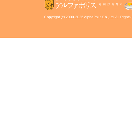
Copyright (c) 2000-2026 AlphaPolis Co.,Ltd. All Rights