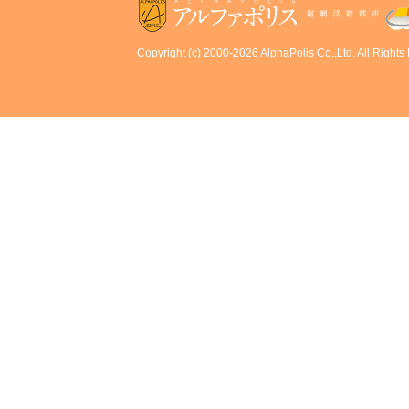
Copyright (c) 2000-2026 AlphaPolis Co.,Ltd. All Rights