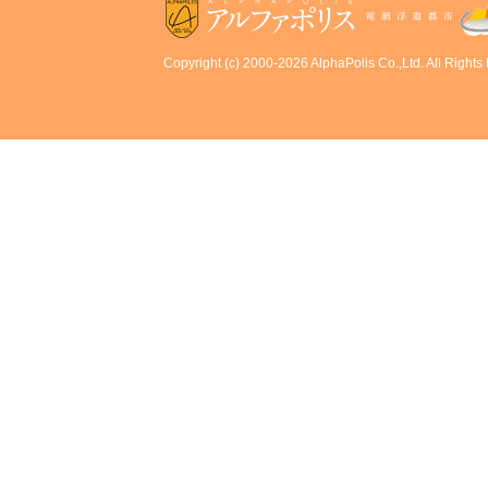
Copyright (c) 2000-2026 AlphaPolis Co.,Ltd. All Rights