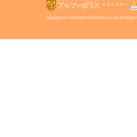
Copyright (c) 2000-2026 AlphaPolis Co.,Ltd. All Rights