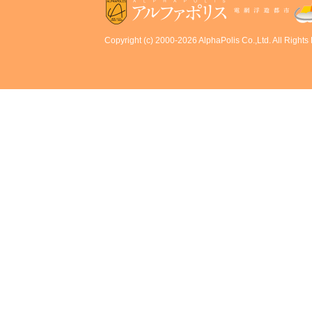
Copyright (c) 2000-2026 AlphaPolis Co.,Ltd. All Rights