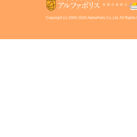
Copyright (c) 2000-2026 AlphaPolis Co.,Ltd. All Rights