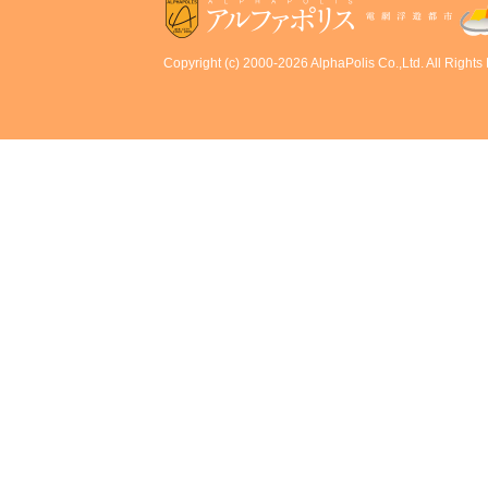
Copyright (c) 2000-2026 AlphaPolis Co.,Ltd. All Rights