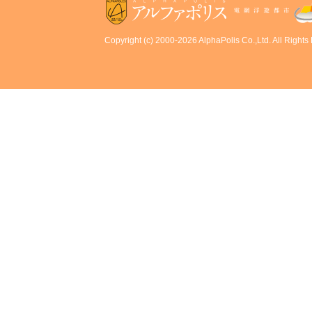
Copyright (c) 2000-2026 AlphaPolis Co.,Ltd. All Rights