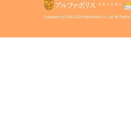
Copyright (c) 2000-2026 AlphaPolis Co.,Ltd. All Rights