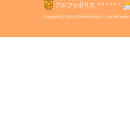
Copyright (c) 2000-2026 AlphaPolis Co.,Ltd. All Rights