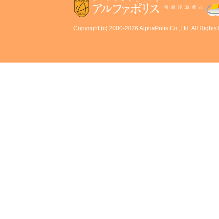
Copyright (c) 2000-2026 AlphaPolis Co.,Ltd. All Rights