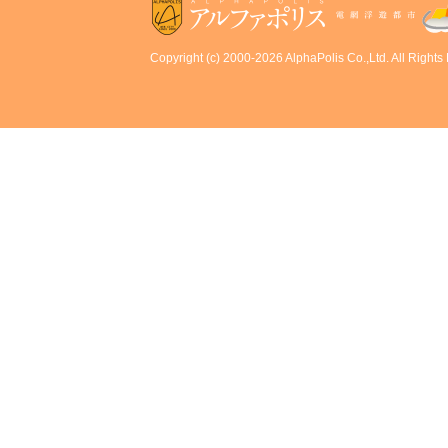
Copyright (c) 2000-2026 AlphaPolis Co.,Ltd. All Rights