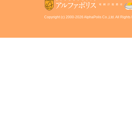
Copyright (c) 2000-2026 AlphaPolis Co.,Ltd. All Rights