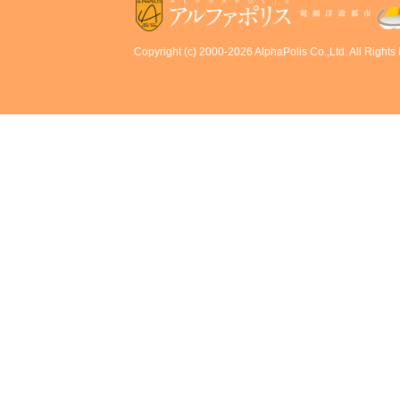
Copyright (c) 2000-2026 AlphaPolis Co.,Ltd. All Rights