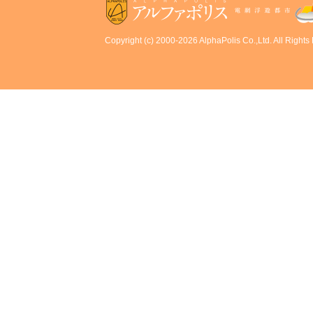
Copyright (c) 2000-2026 AlphaPolis Co.,Ltd. All Rights