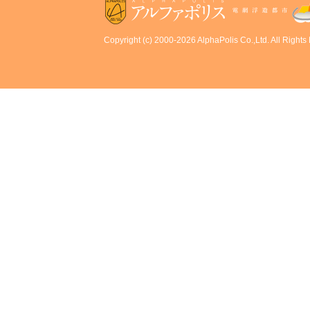
Copyright (c) 2000-2026 AlphaPolis Co.,Ltd. All Rights