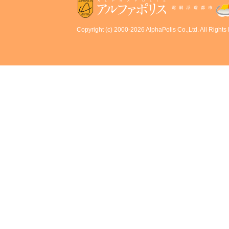
Copyright (c) 2000-2026 AlphaPolis Co.,Ltd. All Rights