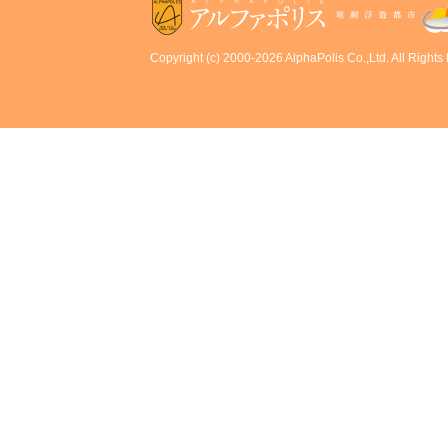
Copyright (c) 2000-2026 AlphaPolis Co.,Ltd. All Rights