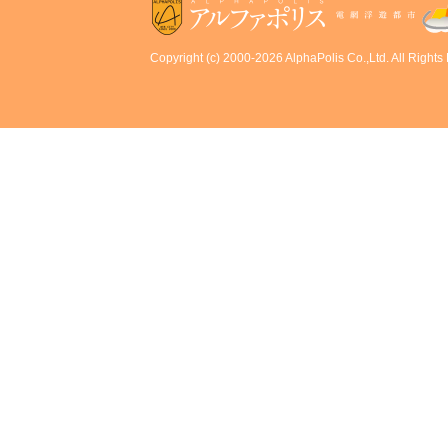
Copyright (c) 2000-2026 AlphaPolis Co.,Ltd. All Rights