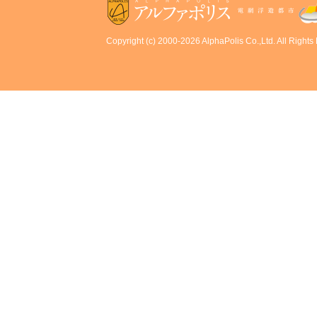
Copyright (c) 2000-2026 AlphaPolis Co.,Ltd. All Rights