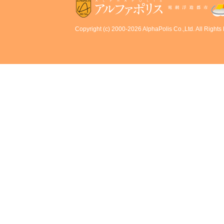
Copyright (c) 2000-2026 AlphaPolis Co.,Ltd. All Rights