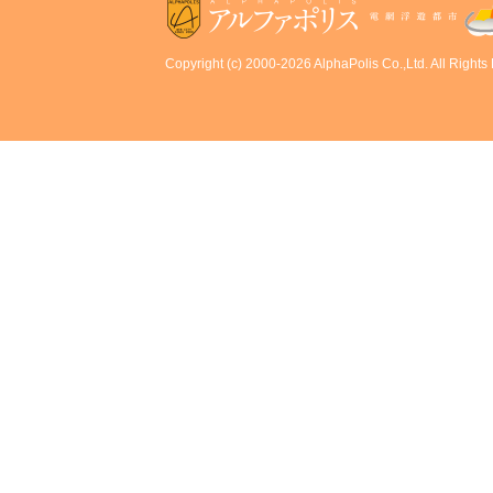
Copyright (c) 2000-2026 AlphaPolis Co.,Ltd. All Rights