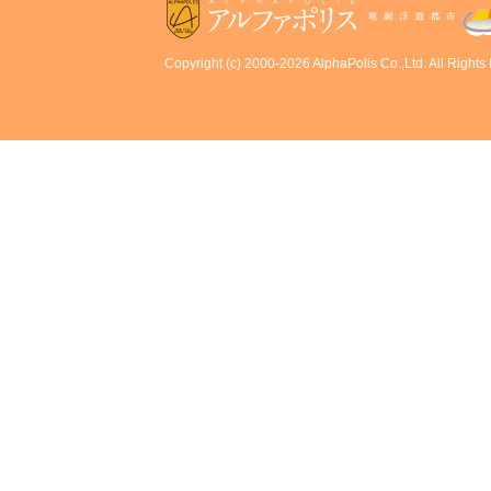
Copyright (c) 2000-2026 AlphaPolis Co.,Ltd. All Rights