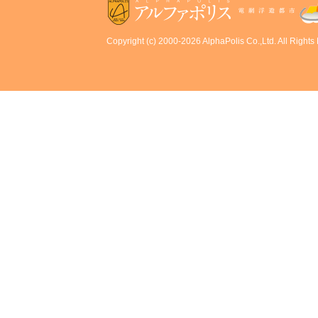
Copyright (c) 2000-2026 AlphaPolis Co.,Ltd. All Rights