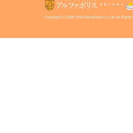
Copyright (c) 2000-2026 AlphaPolis Co.,Ltd. All Rights