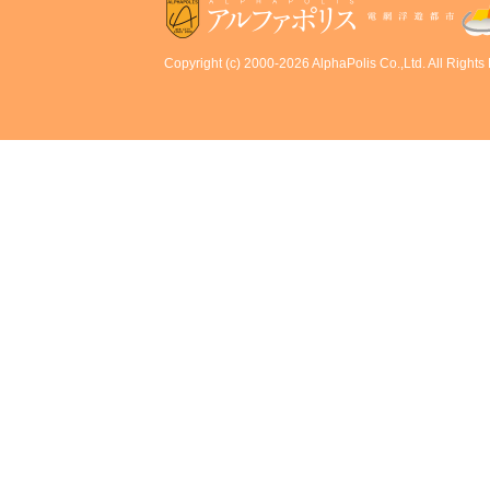
Copyright (c) 2000-2026 AlphaPolis Co.,Ltd. All Rights