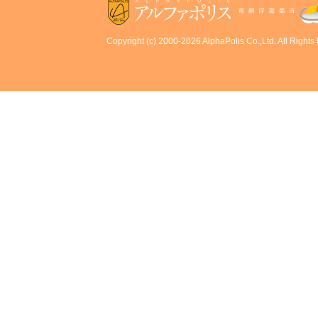
Copyright (c) 2000-2026 AlphaPolis Co.,Ltd. All Rights