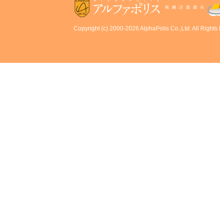
Copyright (c) 2000-2026 AlphaPolis Co.,Ltd. All Rights