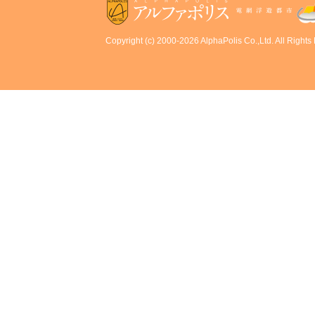
Copyright (c) 2000-2026 AlphaPolis Co.,Ltd. All Rights