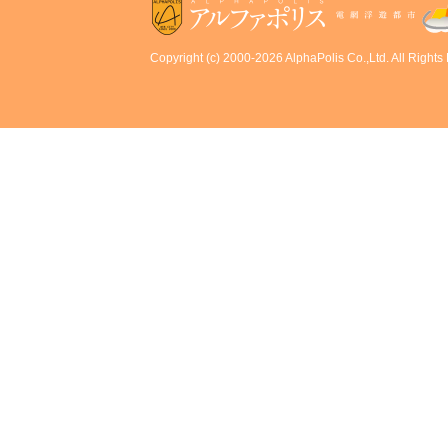
Copyright (c) 2000-2026 AlphaPolis Co.,Ltd. All Rights