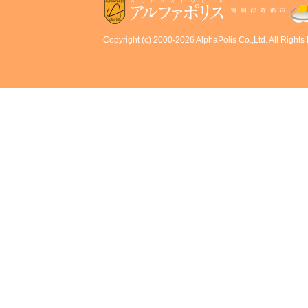
Copyright (c) 2000-2026 AlphaPolis Co.,Ltd. All Rights