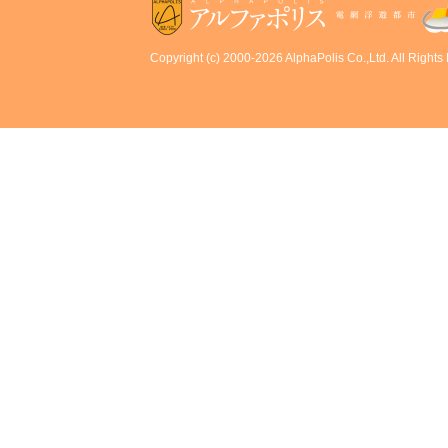
Copyright (c) 2000-2026 AlphaPolis Co.,Ltd. All Rights