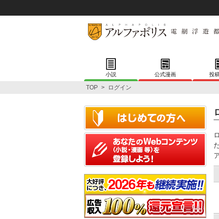
小説
公式漫画
投
TOP
>
ログイン