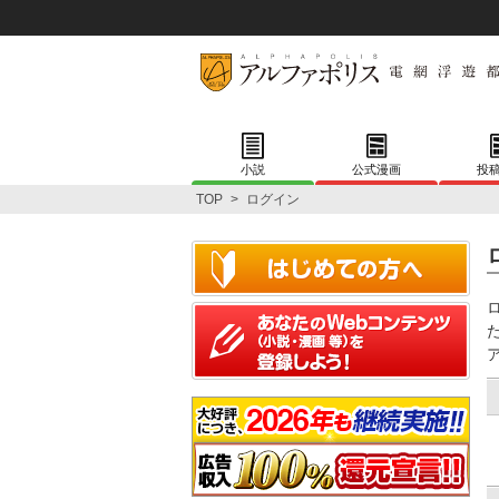
小説
公式漫画
投
TOP
>
ログイン