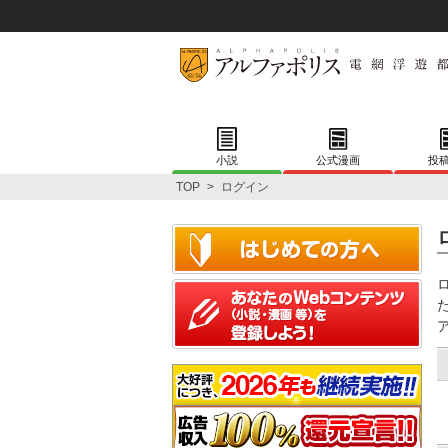
小説
公式漫画
投
TOP
>
ログイン