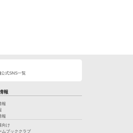
公式SNS一覧
情報
情報
報
情報
様向け
ームブッククラブ