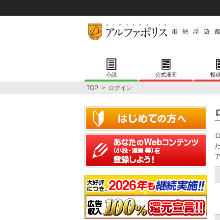
小説
公式漫画
投
TOP
>
ログイン