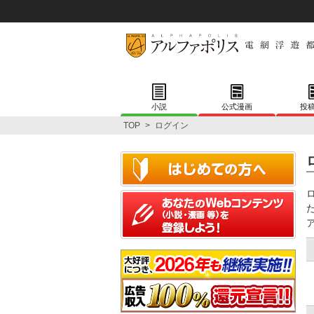
小説
公式漫画
投
TOP
>
ログイン