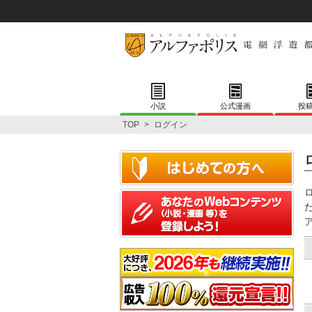
小説
公式漫画
投
TOP
>
ログイン