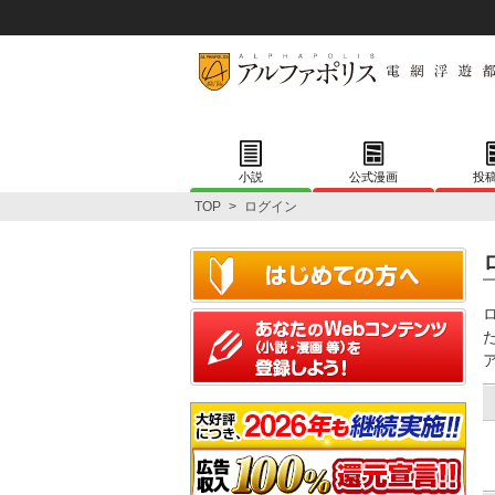
小説
公式漫画
投
TOP
>
ログイン