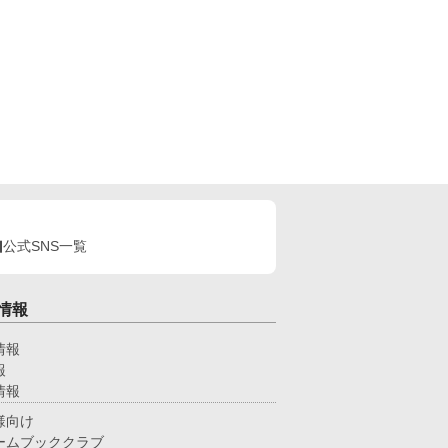
公式SNS一覧
情報
情報
報
情報
様向け
ームブッククラブ