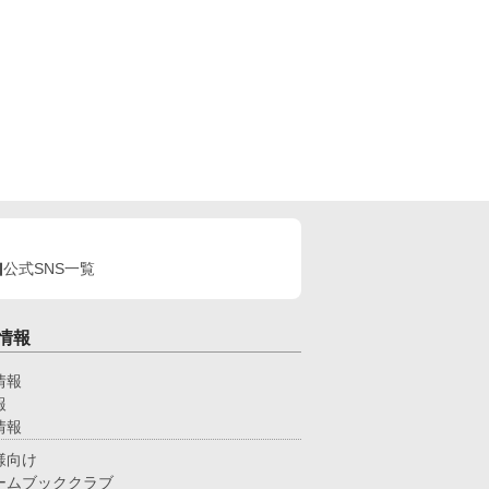
公式SNS一覧
情報
情報
報
情報
様向け
ームブッククラブ