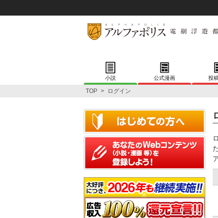
小説
公式漫画
投
TOP
>
ログイン