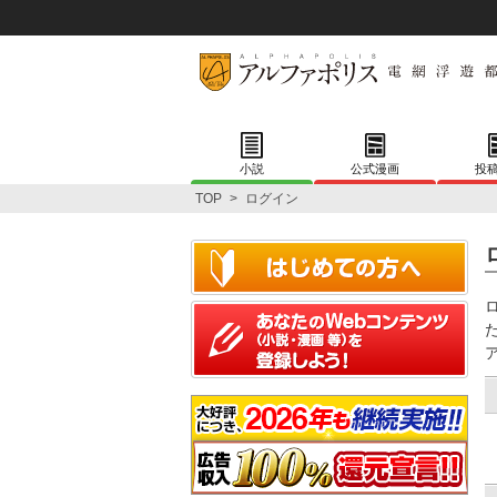
小説
公式漫画
投
TOP
>
ログイン