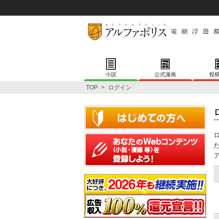
小説
公式漫画
投
TOP
>
ログイン