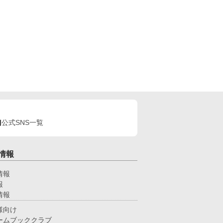
公式SNS一覧
情報
情報
報
情報
様向け
ームブッククラブ