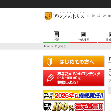
小説
公式漫画
投
TOP
>
ログイン