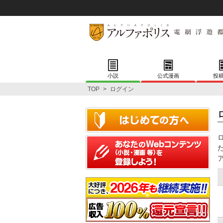
小説
公式漫画
投
TOP
>
ログイン