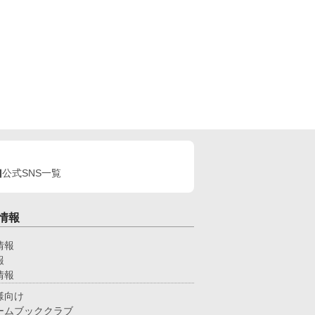
公式SNS一覧
情報
情報
報
情報
様向け
ームブッククラブ