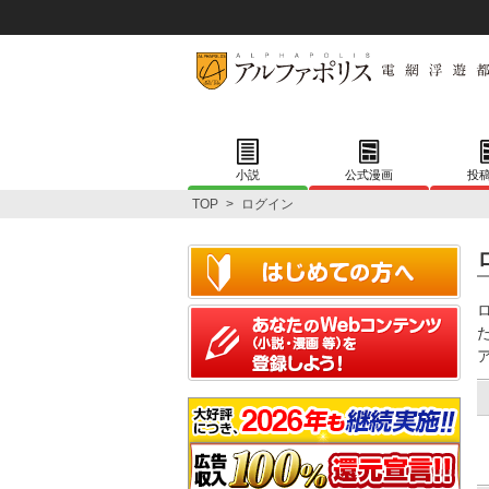
小説
公式漫画
投
TOP
>
ログイン