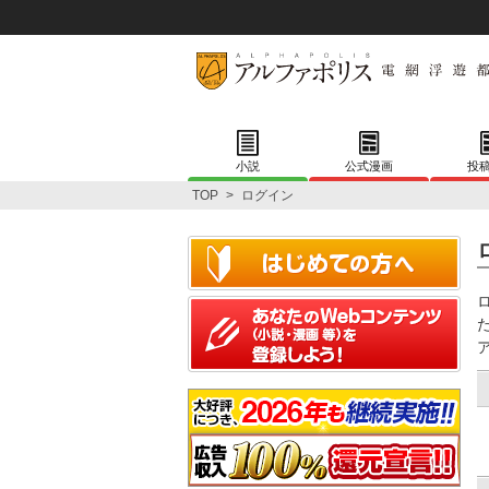
小説
公式漫画
投
TOP
>
ログイン