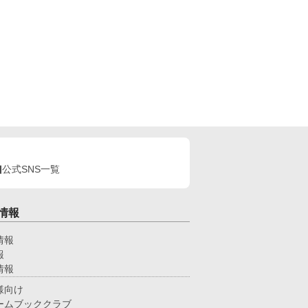
公式SNS一覧
情報
情報
報
情報
様向け
ームブッククラブ