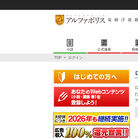
小説
公式漫画
投
TOP
>
ログイン