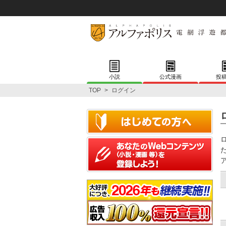
小説
公式漫画
投
TOP
>
ログイン