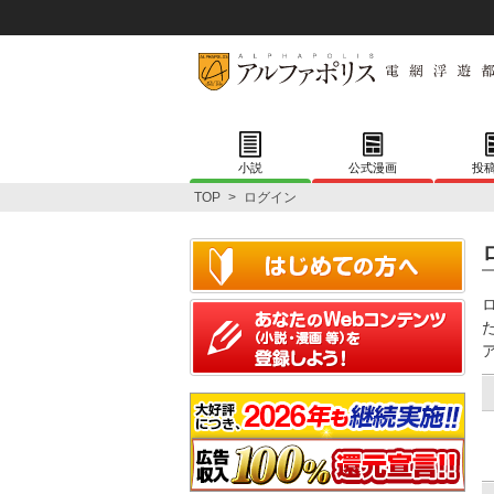
小説
公式漫画
投
TOP
>
ログイン