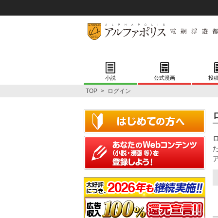
小説
公式漫画
投
TOP
>
ログイン