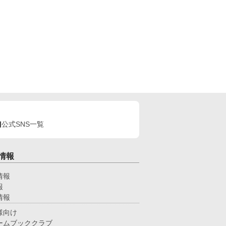
公式SNS一覧
情報
情報
報
情報
様向け
ームブッククラブ